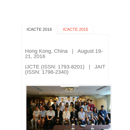
ICACTE 2016
ICACTE 2015
ICACTE 2014
ICACTE 2013
ICACTE 2012-2011
Hong Kong, China | August 19-
ICACTE 2010
ICACTE 2009
21, 2016
ICACTE 2008
IJCTE (ISSN: 1793-8201) | JAIT
(ISSN: 1798-2340)